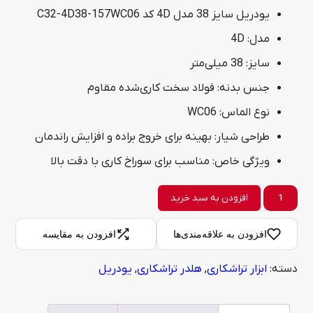
یودریل سایز 38 مدل 4D کد C32-4D38-157WC06
مدل: 4D
سایز: 38 میلی‌متر
جنس بدنه: فولاد سخت‌ کاری‌شده مقاوم
نوع الماس: WC06
طراحی شیار: بهینه برای خروج براده و افزایش راندمان
ویژگی خاص: مناسب برای سوراخ‌ کاری با دقت بالا
یودریل
افزودن به سبد خرید
سایز
افزودن به علاقه‌مندی‌ها
افزودن به مقایسه
38
دسته:
ابزار تراشکاری
,
هلدر تراشکاری
,
یودریل
مدل
4D