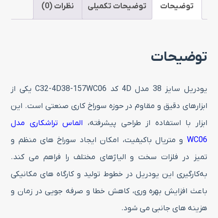
کد
توضیحات
توضیحات تکمیلی
نظرات (0)
C32-
4D38-
توضیحات
157WC06
عدد
یودریل سایز 38 مدل 4D کد C32-4D38-157WC06 یکی از
ابزارهای دقیق و مقاوم در حوزه سوراخ‌ کاری صنعتی است. این
ابزار با استفاده از طراحی پیشرفته،
الماس تراشکاری مدل
WC06
و متریال باکیفیت، امکان ایجاد سوراخ‌ های منظم و
تمیز در فلزات سخت و الیاژهای مختلف را فراهم می‌ کند.
به‌کارگیری این یودریل در خطوط تولید و کارگاه‌ های مکانیکی
باعث افزایش بهره‌ وری، کاهش خطا و صرفه‌ جویی در زمان و
هزینه‌ های جانبی می شود.