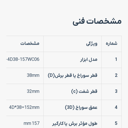
مشخصات فنی
شماره
ویژگی
مشخصات
1
مدل ابزار
32-4D38-157WC06
2
قطر سوراخ یا قطر برش(
D)
38mm
3
قطر شفت
(c)
32mm
4
عمق سوراخ
(3D)
4D*38=152mm
5
طول مؤثر برش
یا کارگیر
157 mm