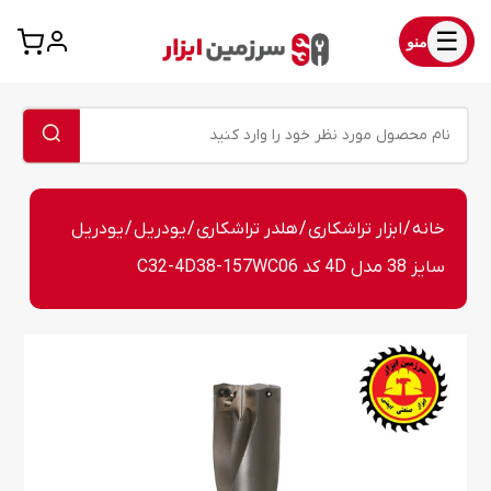
☰
منو
خانه
/
ابزار تراشکاری
/
هلدر تراشکاری
/
یودریل
/ یودریل
سایز 38 مدل 4D کد C32-4D38-157WC06