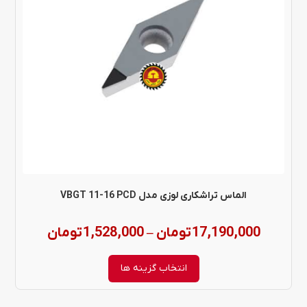
مختلفی
می
باشد.
گزینه
ها
ممکن
است
در
الماس تراشکاری لوزی مدل VBGT 11-16 PCD
صفحه
Price
17,190,000
تومان
1,528,000
تومان
–
محصول
range:
انتخاب
انتخاب گزینه ها
شوند