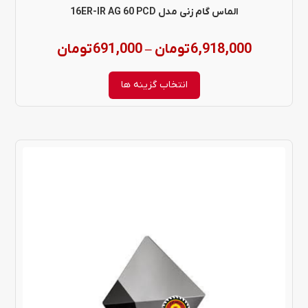
در
الماس گام زنی مدل 16ER-IR AG 60 PCD
صفحه
Price
6,918,000
تومان
691,000
تومان
–
محصول
range:
انتخاب
انتخاب گزینه ها
شوند
,000
through
6,918,000 تومان