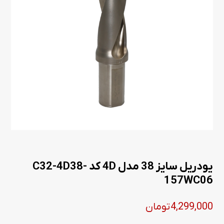
یودریل سایز 38 مدل 4D کد C32-4D38-
157WC06
4,299,000
تومان