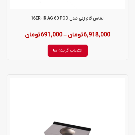
است
در
الماس گام زنی مدل 16ER-IR AG 60 PCD
صفحه
Price
6,918,000
تومان
691,000
تومان
–
محصول
range:
انتخاب
انتخاب گزینه ها
شوند
,000
through
6,918,000 تومان