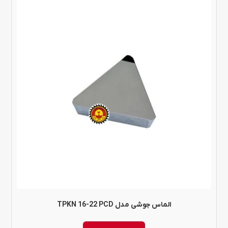
10,871,000 ت
الماس جوشی مدل TPKN 16-22 PCD