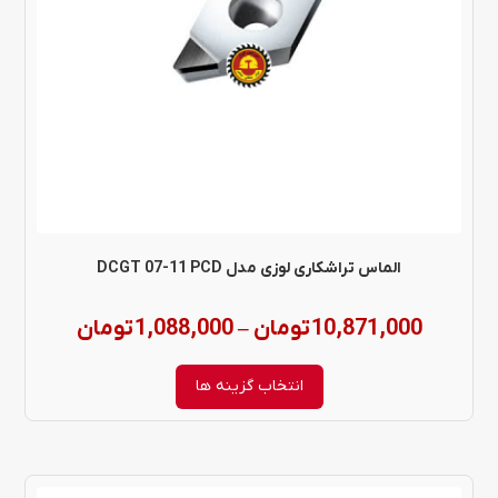
می
باشد.
گزینه
ها
ممکن
است
در
الماس تراشکاری لوزی مدل DCGT 07-11 PCD
صفحه
Price
10,871,000
تومان
1,088,000
تومان
–
محصول
range:
انتخاب
انتخاب گزینه ها
شوند
through