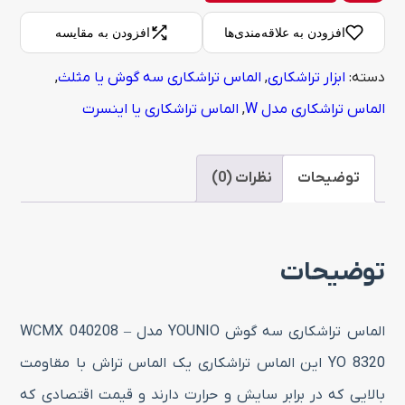
تراشکاری
افزودن به علاقه‌مندی‌ها
افزودن به مقایسه
سه
دسته:
ابزار تراشکاری
,
الماس تراشکاری سه گوش یا مثلث
,
گوش
الماس تراشکاری مدل W
,
الماس تراشکاری یا اینسرت
YOUNIO
مدل
WCMX
توضیحات
نظرات (0)
040208
–
توضیحات
YO
8320
عدد
الماس تراشکاری سه گوش YOUNIO مدل WCMX 040208 –
YO 8320 این الماس تراشکاری یک الماس تراش با مقاومت
بالایی که در برابر سایش و حرارت دارند و قیمت اقتصادی که