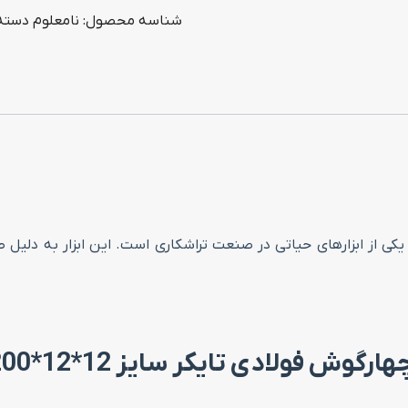
شناسه محصول:
نامعلوم
دسته
فولادی
تایکر
سایز
12*12*200
عدد
یغچه تراشکاری چهارگوش فولادی تایکر سایز 12*12*200 یکی از ابزارهای حیاتی در صنعت تراشکاری
 فولادی تایکر سایز 12*12*200