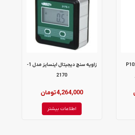
P1026-500
زاویه سنج دیجیتال اینسایز مدل 1-
2170
4,264,000
تومان
اطلاعات بیشتر