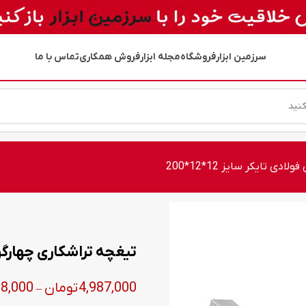
سرزمین ابزار
فروشگاه
مجله ابزار
فروش همکاری
تماس با ما
 تایکر سایز 12*12*200
تیغچه تراشکاری چهارگوش فو
4,987,000
تومان
8,000
–