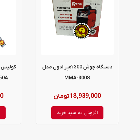
دستگاه جوش 300 آمپر ادون مدل
MMA-300S
150A گستره 0-150 
18,939,000
تومان
00
افزودن به سبد خرید
ا