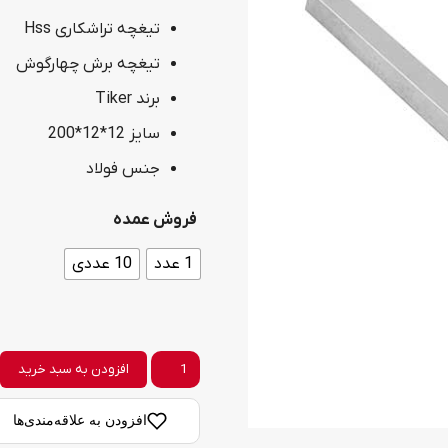
تیغچه تراشکاری Hss
تیغچه برش چهارگوش
برند Tiker
سایز 12*12*200
جنس فولاد
فروش عمده
1 عدد
10 عددی
تیغچه
افزودن به سبد خرید
تراشکاری
افزودن به علاقه‌مندی‌ها
چهارگوش