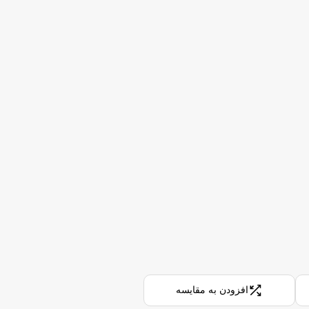
range:
528,000 تومان
through
4,987,000 تومان
افزودن به مقایسه