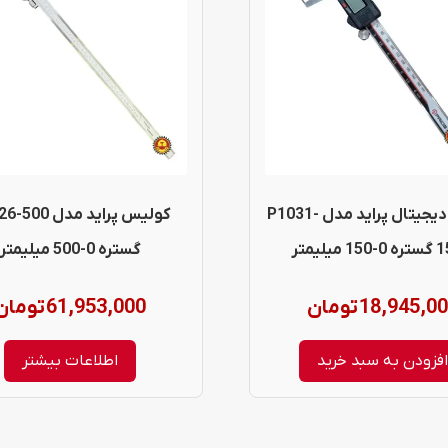
کولیس دیجیتال پراید مدل P1031-
کولیس پراید مدل 
میلیمتر
گستره 0-500 میلیمتر
18,945,0
تومان
61,953,000
تومان
فزودن به سبد خرید
اطلاعات بیشتر