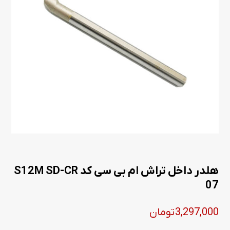
هلدر داخل تراش ام بی سی کد S12M SD-CR
07
3,297,000
تومان