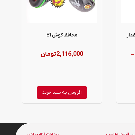
دار
محافظ گوشE1
2,116,000
تومان
–
Pri
range
780,000 تومان
افزودن به سبد خرید
throug
36,365,0 تومان
قیمت مناسب
پرداخت آنلاین امن