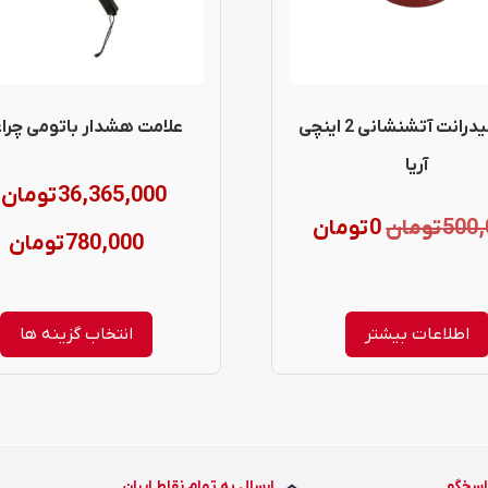
می
باشد.
گزینه
شیر هیدرانت آتشنشانی 2 اینچی
علامت هشدار باتومی چراغ
ها
آریا
ممکن
36,365,000
تومان
قیمت
قیمت
500,
تومان
0
تومان
است
ce
780,000
تومان
در
اصلی:
فعلی:
:
صفحه
0 تومان.
500,000 تومان
اطلاعات بیشتر
انتخاب گزینه ها
محصول
بود.
h
انتخاب
شوند
00
اسخگو
ارسال به تمام نقاط ایران