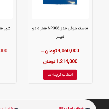
می
باشد.
گزینه
ماسک بلوگل مدلNP306 همراه دو
ها
فیلتر
ممکن
9,060,000
تومان
000
–
است
در
Price
1,214,000
تومان
صفحه
range:
انتخاب گزینه ها
محصول
1,214,000 تومان
انتخاب
through
شوند
9,060,000 تومان
ضمانت اصالت کالا
پشتیبانی پ