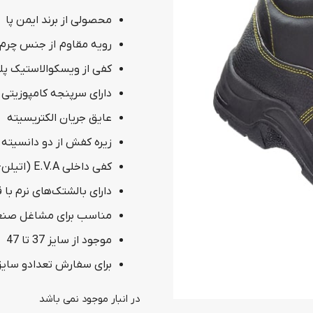
محصولی از برند ایمن پا
رویه مقاوم از جنس چرم 
کفی از ویسکوالاستیک پلی
دارای سرپنجه کامپوزیتی با 
عایق جریان الکتریسیته
زیره کفش از دو دانسیته پلی اورتان (PU) ضد لغزش و مق
کفی داخلی E.V.A (اتیلن-وینیل استات)
دارای بالشتک‌های نرم با
مناسب برای مشاغل صنعت
موجود از سایز 37 تا 47
برای سفارش تعدادو سایز
در انبار موجود نمی باشد