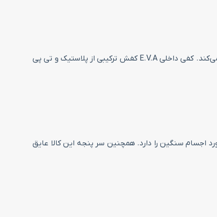
جنس کفی این کالا ویسکوالاستیک پلی اورتان (مموری فوم) است. طراحی طبی کفی از کمردرد در استفاده طولانی مدت جلوگیری می‌کند. کفی داخلی E.V.A کفش ترکیبی از پلاستیک و تی پی
ی غیرفلزی است. سرپنجه کفش تحمل ضربه به قدرت 200 ژول ضربه بر اثر برخورد اجسام سنگین را دارد. همچنین سر پنجه این کالا عایق