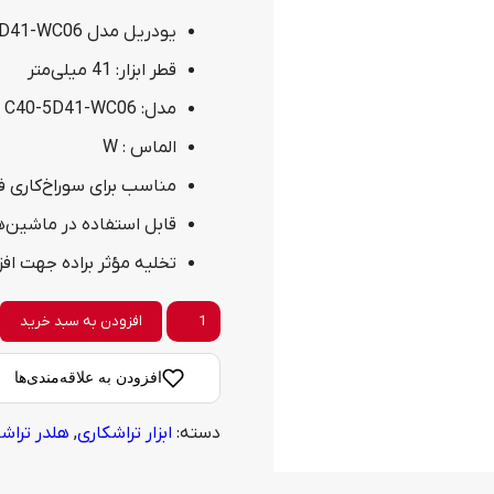
یودریل مدل C40-5D41-WC06 سایز 41
قطر ابزار: 41 میلی‌متر
مدل: C40-5D41-WC06
الماس : W
مناسب برای سوراخ‌کاری فو
قابل استفاده در ماشین‌های CNC چند
تخلیه مؤثر براده جهت افز
یودریل
افزودن به سبد خرید
مدل
افزودن به علاقه‌مندی‌ها
C40-
دسته:
ابزار تراشکاری
,
هلدر تراش
5D41-
WC06