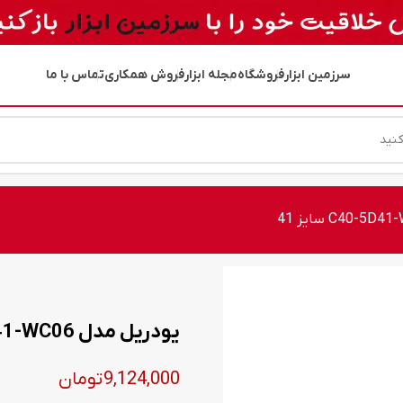
سرزمین ابزار
فروشگاه
مجله ابزار
فروش همکاری
تماس با ما
یودریل مدل C40-5D41-WC06 سایز 41
9,124,000
تومان