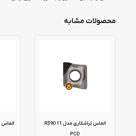
محصولات مشابه
این
محصول
دارای
انواع
مختلفی
می
باشد.
گزینه
الماس تراشکاری مدل R590 11
ها
PCD