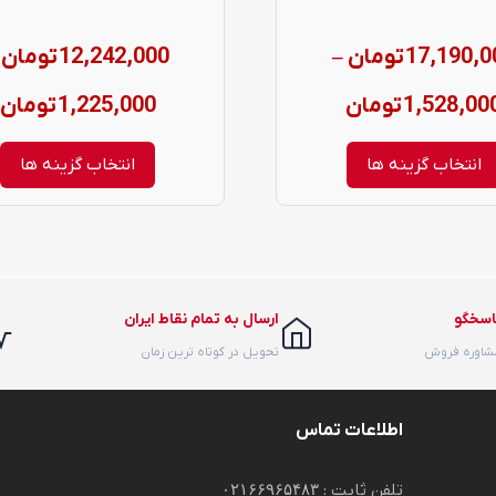
ممکن
17,190,0
تومان
12,242,000
تومان
–
است
در
e
Price
1,528,00
تومان
1,225,000
تومان
صفحه
:
range:
انتخاب گزینه ها
انتخاب گزینه ها
محصول
1,528,000 تومان
انتخاب
h
through
شوند
17,190,000 تومان
0
اسخگو
ارسال به تمام نقاط ایران
مشاوره فروش
تحویل در کوتاه ترین زمان
اطلاعات تماس
تلفن ثابت :
۰۲۱۶۶۹۶۵۴۸۳