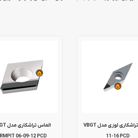
این
محصول
دارای
انواع
مختلفی
می
باشد.
گزینه
الماس تراشکاری لوزی مدل VBGT
الماس تراشک
ها
RMPIT 06-09-12 PCD
11-16 PCD