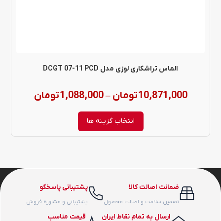
ها
ممکن
است
در
الماس تراشکاری لوزی مدل DCGT 07-11 PCD
صفحه
Price
10,871,000
تومان
1,088,000
تومان
–
محصول
range:
انتخاب
انتخاب گزینه ها
شوند
through
10,871,000 ت
ضمانت اصالت کالا
پشتیبانی پاسخگو
تضمین سلامت و اصالت محصول
پشتیبانی و مشاوره فروش
ارسال به تمام نقاط ایران
قیمت مناسب