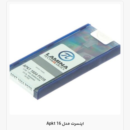
این
محصول
دارای
انواع
مختلفی
می
باشد.
گزینه
ها
ممکن
است
در
اینسرت مدل Apkt 16