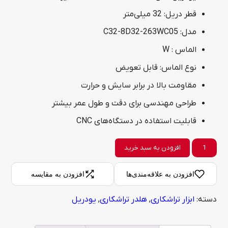
قطر دریل: 32 میلی‌متر
مدل: C32-8D32-263WC05
الماس : W
نوع الماس: قابل تعویض
مقاومت بالا در برابر سایش و حرارت
طراحی مهندسی برای دقت و طول عمر بیشتر
قابلیت استفاده در دستگاه‌های CNC
یودریل
افزودن به سبد خرید
مدل
افزودن به علاقه‌مندی‌ها
افزودن به مقایسه
C32-
دسته:
ابزار تراشکاری
,
هلدر تراشکاری
,
یودریل
8D32-
263WC05