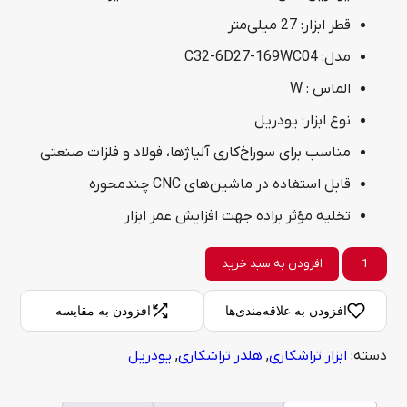
قطر ابزار: 27 میلی‌متر
مدل: C32-6D27-169WC04
الماس : W
نوع ابزار: یودریل
مناسب برای سوراخ‌کاری آلیاژها، فولاد و فلزات صنعتی
قابل استفاده در ماشین‌های CNC چندمحوره
تخلیه مؤثر براده جهت افزایش عمر ابزار
یودریل
افزودن به سبد خرید
مدل
افزودن به علاقه‌مندی‌ها
افزودن به مقایسه
C32-
دسته:
ابزار تراشکاری
,
هلدر تراشکاری
,
یودریل
6D27-
169WC04