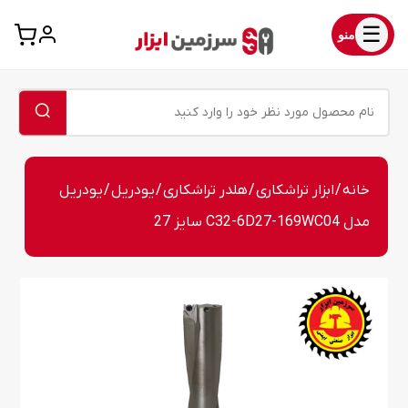
☰
منو
خانه
/
ابزار تراشکاری
/
هلدر تراشکاری
/
یودریل
/ یودریل
مدل C32-6D27-169WC04 سایز 27