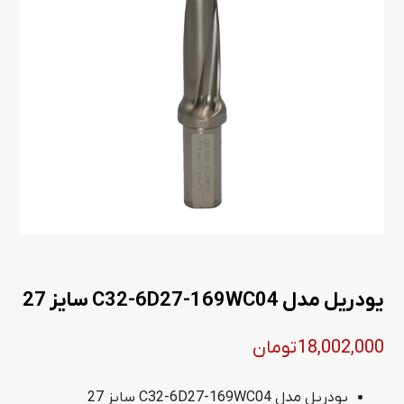
یودریل مدل C32-6D27-169WC04 سایز 27
18,002,000
تومان
یودریل مدل C32-6D27-169WC04 سایز 27