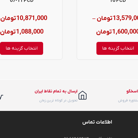
07-11 PCD
16 PCD
ممکن
13,579,0
تومان
10,871,000
تومان
–
است
در
e
Price
1,600,00
تومان
1,088,000
تومان
صفحه
:
range:
انتخاب گزینه ها
انتخاب گزینه ها
محصول
1,600,000 تومان
انتخاب
h
through
شوند
13,579,000 تومان
0
اسخگو
ارسال به تمام نقاط ایران
مشاوره فروش
تحویل در کوتاه ترین زمان
اطلاعات تماس