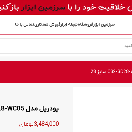
سرزمین ابزار
فروشگاه
مجله ابزار
فروش همکاری
تماس با ما
یودریل مدل C32-3D28-WC05 سایز 28
3,484,000
تومان