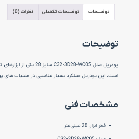
توضیحات
توضیحات تکمیلی
نظرات (0)
توضیحات
یودریل مدل D28-WC05
است. این یودریل عملکرد بسیار مناسبی در عملیات های پر فش
مشخصات فنی
قطر ابزار: 28 میلی‌متر