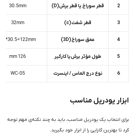
2
قطر سوراخ یا قطر برش(
D)
30.5mm
3
قطر شفت
(c)
32mm
4
عمق سوراخ
(3D)
4D*30.5=122mm
5
طول مؤثر برش
یا کارگیر
126 mm
6
نوع درج الماس / اینسرت
WC-05
ابزار یودریل مناسب
برای انتخاب یک یودریل مناسب، باید به چند نکته‌ی مهم توجه
کرد تا بهترین کارایی را از ابزار خود بگیرید.