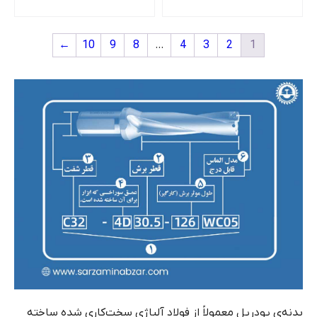
←
10
9
8
…
4
3
2
1
بدنه‌ی یودریل معمولاً از فولاد آلیاژی سخت‌کاری شده ساخته