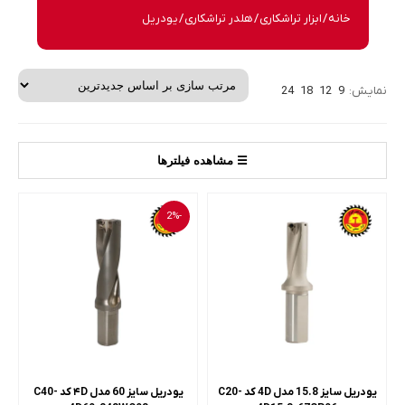
خانه
/
ابزار تراشکاری
/
هلدر تراشکاری
/ یودریل
نمایش:
9
12
18
24
☰ مشاهده فیلترها
-2%
یودریل سایز 15.8 مدل 4D کد C20-
یودریل سایز 60 مدل ۴D کد C40-