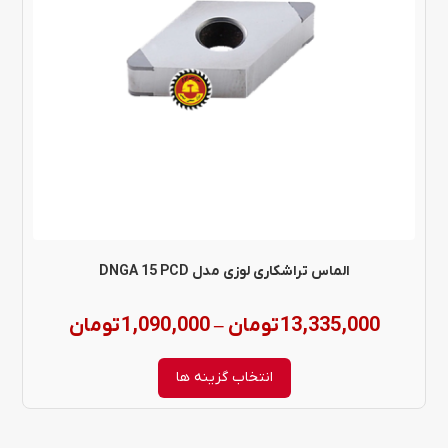
مختلفی
می
باشد.
گزینه
ها
ممکن
است
در
الماس تراشکاری لوزی مدل DNGA 15 PCD
صفحه
Price
13,335,000
تومان
1,090,000
تومان
–
محصول
range:
انتخاب
انتخاب گزینه ها
شوند