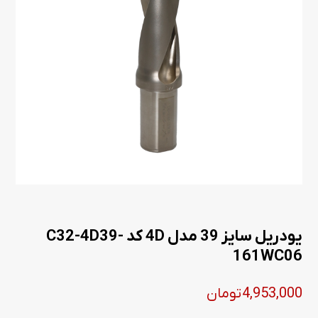
یودریل سایز 39 مدل 4D کد C32-4D39-
161WC06
4,953,000
تومان