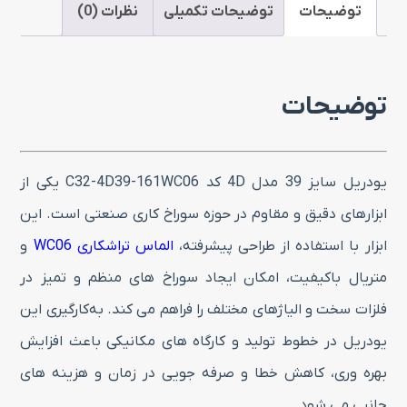
کد
توضیحات
توضیحات تکمیلی
نظرات (0)
C32-
4D39-
توضیحات
161WC06
عدد
یودریل سایز 39 مدل 4D کد C32-4D39-161WC06 یکی از
ابزارهای دقیق و مقاوم در حوزه سوراخ‌ کاری صنعتی است. این
ابزار با استفاده از طراحی پیشرفته،
الماس تراشکاری WC06
و
متریال باکیفیت، امکان ایجاد سوراخ‌ های منظم و تمیز در
فلزات سخت و الیاژهای مختلف را فراهم می‌ کند. به‌کارگیری این
یودریل در خطوط تولید و کارگاه‌ های مکانیکی باعث افزایش
بهره‌ وری، کاهش خطا و صرفه‌ جویی در زمان و هزینه‌ های
جانبی می شود.