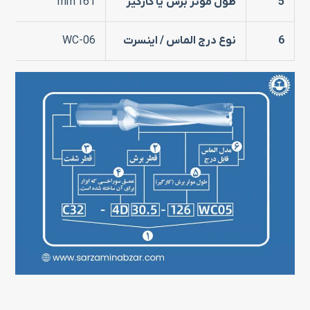
5
طول مؤثر برش
یا کارگیر
161 mm
6
نوع درج الماس / اینسرت
WC-06