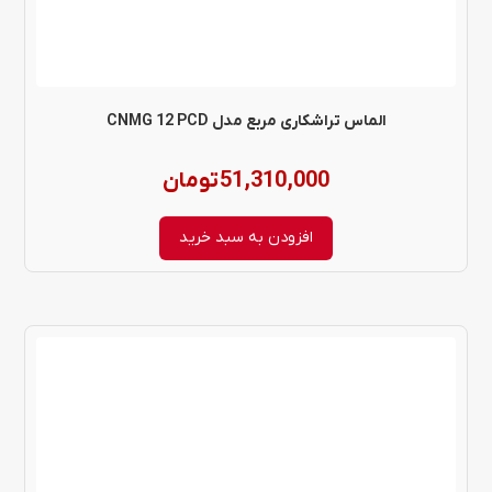
الماس تراشکاری مربع مدل CNMG 12 PCD
51,310,000
تومان
افزودن به سبد خرید
این
محصول
دارای
انواع