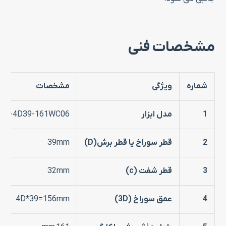
مشخصات فنی
شماره
ویژگی
مشخصات
1
مدل ابزار
32-4D39-161WC06
2
قطر سوراخ یا قطر برش(
D)
39mm
3
قطر شفت
(c)
32mm
4
عمق سوراخ
(3D)
4D*39=156mm