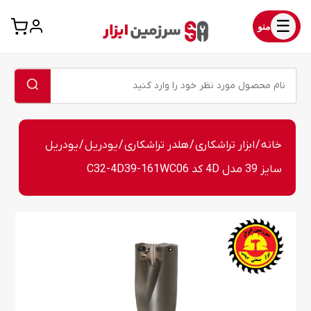
☰
منو
خانه
/
ابزار تراشکاری
/
هلدر تراشکاری
/
یودریل
/ یودریل
سایز 39 مدل 4D کد C32-4D39-161WC06