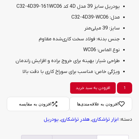
یودریل سایز 39 مدل 4D کد C32-4D39-161WC06
مدل: C32-4D39-WC06
سایز: 39 میلی‌متر
جنس بدنه: فولاد سخت‌ کاری‌شده مقاوم
نوع الماس: WC06
طراحی شیار: بهینه برای خروج براده و افزایش راندمان
ویژگی خاص: مناسب برای سوراخ‌ کاری با دقت بالا
یودریل
افزودن به سبد خرید
سایز
افزودن به علاقه‌مندی‌ها
افزودن به مقایسه
39
دسته:
ابزار تراشکاری
,
هلدر تراشکاری
,
یودریل
مدل
4D