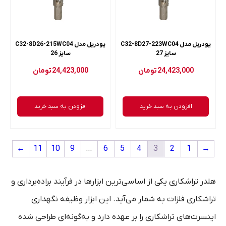
یودریل مدل C32-8D27-223WC04
یودریل مدل C32-8D26-215WC04
سایز 27
سایز 26
24,423,000
تومان
24,423,000
تومان
افزودن به سبد خرید
افزودن به سبد خرید
←
11
10
9
…
6
5
4
3
2
1
→
هلدر تراشکاری یکی از اساسی‌ترین ابزارها در فرآیند براده‌برداری و
تراشکاری فلزات به شمار می‌آید. این ابزار وظیفه نگهداری
اینسرت‌های تراشکاری را بر عهده دارد و به‌گونه‌ای طراحی شده