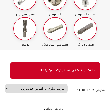
دنباله کف تراش
کف تراش
هلدر داخل تراش
هلدر رو تراش
هلدر شیارزنی یا برش
یودریل
خانه
/
ابزار تراشکاری
/
هلدر تراشکاری
/ برگه 3
نمایش:
9
12
18
24
☰ مشاهده فیلترها