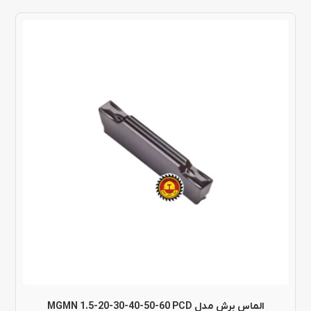
الماس برش مدل MGMN 1.5-20-30-40-50-60 PCD