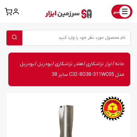
☰
منو
خانه
/
ابزار تراشکاری
/
هلدر تراشکاری
/
یودریل
/ یودریل
مدل C32-8D38-311WC05 سایز 38