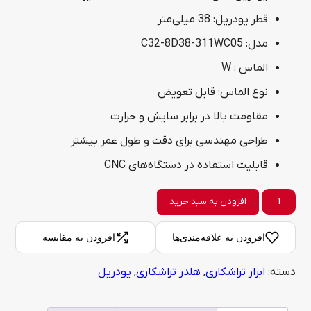
قطر یودریل: 38 میلی‌متر
مدل: C32-8D38-311WC05
الماس : W
نوع الماس: قابل تعویض
مقاومت بالا در برابر سایش و حرارت
طراحی مهندسی برای دقت و طول عمر بیشتر
قابلیت استفاده در دستگاه‌های CNC
یودریل
افزودن به سبد خرید
مدل
افزودن به علاقه‌مندی‌ها
افزودن به مقایسه
C32-
دسته:
ابزار تراشکاری
,
هلدر تراشکاری
,
یودریل
8D38-
311WC05