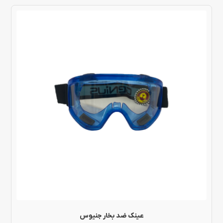
این
محصول
دارای
انواع
مختلفی
می
باشد.
گزینه
ها
ممکن
است
در
عینک ضد بخار جنیوس