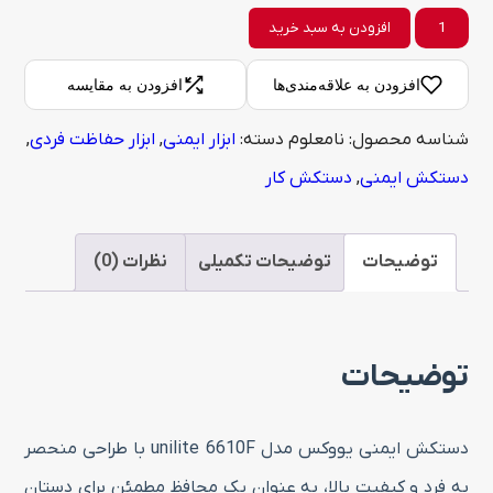
دستکش
افزودن به سبد خرید
ایمنی
افزودن به علاقه‌مندی‌ها
افزودن به مقایسه
یووکس
شناسه محصول:
نامعلوم
دسته:
ابزار ایمنی
,
ابزار حفاظت فردی
,
مدل
دستکش ایمنی
,
دستکش کار
unilite
6610F
عدد
توضیحات
توضیحات تکمیلی
نظرات (0)
توضیحات
دستکش ایمنی یووکس مدل unilite 6610F با طراحی منحصر
به فرد و کیفیت بالا، به عنوان یک محافظ مطمئن برای دستان