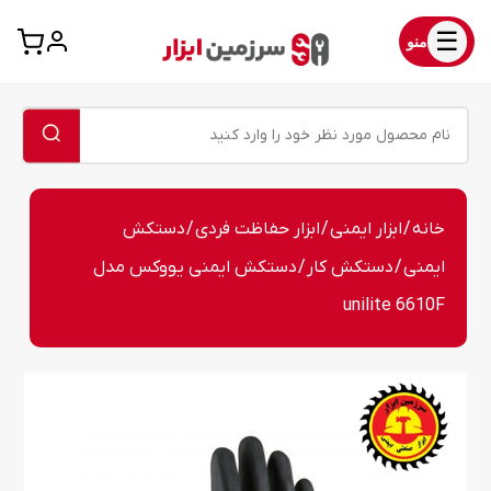
☰
منو
خانه
/
ابزار ایمنی
/
ابزار حفاظت فردی
/
دستکش
ایمنی
/
دستکش کار
/ دستکش ایمنی یووکس مدل
unilite 6610F