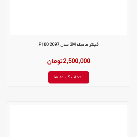
ها
ممکن
است
در
فیلتر ماسک 3M مدل P100 2097
صفحه
2,500,000
تومان
محصول
انتخاب
انتخاب گزینه ها
شوند