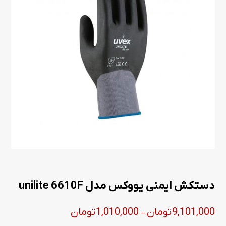
دستکش ایمنی یووکس مدل unilite 6610F
Price
9,101,000
تومان
1,010,000
تومان
–