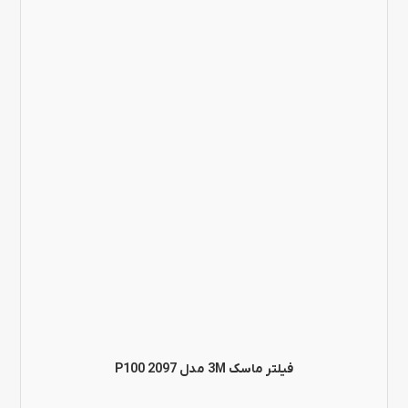
این
محصول
دارای
انواع
مختلفی
می
باشد.
گزینه
ها
ممکن
است
در
فیلتر ماسک 3M مدل P100 2097
صفحه