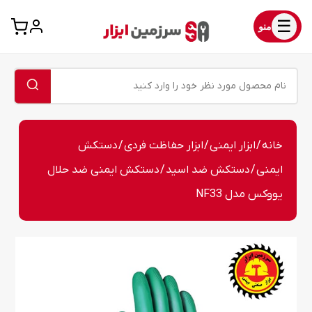
☰
منو
خانه
/
ابزار ایمنی
/
ابزار حفاظت فردی
/
دستکش
ایمنی
/
دستکش ضد اسید
/ دستکش ایمنی ضد حلال
یووکس مدل NF33