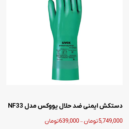
دستکش ایمنی ضد حلال یووکس مدل NF33
Price
5,749,000
تومان
639,000
تومان
–