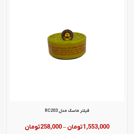
محصول
دارای
انواع
مختلفی
می
باشد.
گزینه
ها
ممکن
است
در
فیلتر ماسک مدل RC203
صفحه
Price
1,553,000
تومان
258,000
تومان
–
محصول