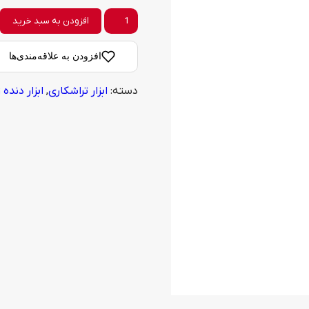
قلاویز
افزودن به سبد خرید
ماشینی
افزودن به علاقه‌مندی‌ها
مستقیم
دسته:
ابزار تراشکاری
,
ابزار دنده 
HSS
سایز
2.5
میلی
متر
برند
اولترا
عدد