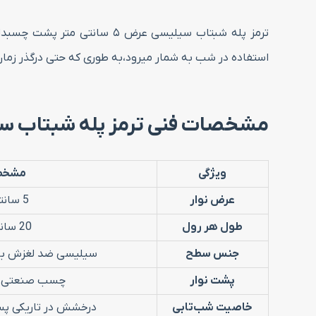
ترمز پله شبتاب سیلیسی عرض 
استفاده در شب به شمار میرود،به طوری که حتی درگذر زما
مشخصات فنی ترمز پله شبتاب سیلیسی عرض ۵ سان
ویژگی
مشخص
عرض نوار
5 سانتی‌متر
طول هر رول
20 سانتی‌متر
جنس سطح
سیلیسی ضد لغزش با 
پشت نوار
چسب صنعتی قو
خاصیت شب‌تابی
درخشش در تاریکی پس