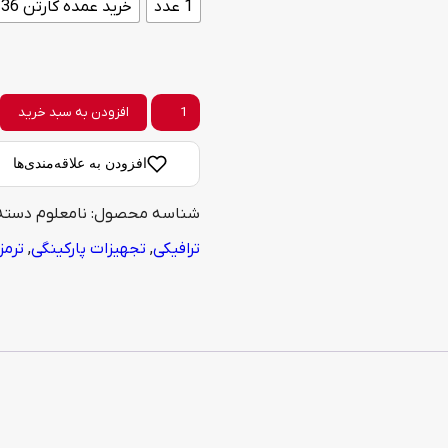
1 عدد
خرید عمده کارتن 36 عدد
ترمز
افزودن به سبد خرید
پله
افزودن به علاقه‌مندی‌ها
شبتاب
شناسه محصول:
نامعلوم
دسته
سیلیسی
ترافیکی
,
تجهیزات پارکینگی
,
ترمز
عرض
۵
سانتی
متر
پشت
چسبدار