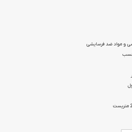
range:
4,732,000 تومان
through
162,641,000 تومان
سی و مواد ضد فرسایشی
چسب
ل