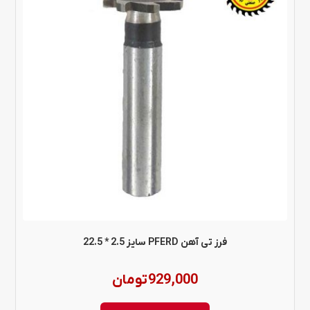
فرز تی آهن PFERD سایز 2.5 * 22.5
929,000
تومان