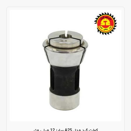
کولت گرد مدل A25 سایز 12 میلی متر