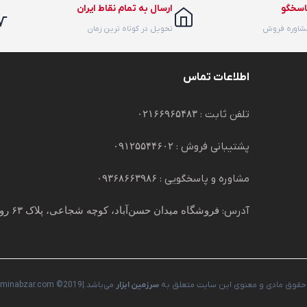
اسخگو
ارسال به تمام نقاط ایران
مشاوره فروش
تحویل در کوتاه ترین زمان
اطلاعات تماس
تلفن ثابت :
۰۲۱۶۶۹۶۵۴۸۳
پشتیبانی فروش :
۰۹۱۲۵۵۴۴۶۰۲
مشاوره و پاسخگویی :
۰۹۳۶۸۶۶۳۹۸۶
آدرس:
فروشگاه میدان حسن‌آباد، کوچه شجاعی، پلاک ۶۳ روبروی پاساژ ۵ ستاره
حقوق مادی و معنوی این سایت متعلق به
سرزمین ابزار
می‌باشد.|sarzaminabzar.com ©2019