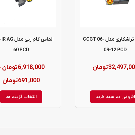
مختلفی
می
باشد.
گزینه
الماس تراشکاری مدل CCGT 06-
الماس گام زنی مد
ها
60 PCD
09-12 PCD
ممکن
32,497,0
تومان
6,918,000
تومان
–
است
در
ce
691,000
تومان
صفحه
:
فزودن به سبد خرید
انتخاب گزینه ها
محصول
انتخاب
h
شوند
00