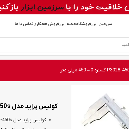
سرزمین ابزار
فروشگاه
مجله ابزار
فروش همکاری
تماس با ما
کولیس پراید مدل P3028-450s گستره 0 – 450 میلی متر
کولیس پراید مدل P3028-450s گستره 0 – 450 میلی متر