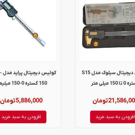
کولیس دیجیتال سیلوک مدل S15
کولی
تا 150 میلی متر
150 گستره 0-150 میلیمتر
21,586,0
تومان
5,886,000
تومان
فزودن به سبد خرید
افزودن به سبد خرید