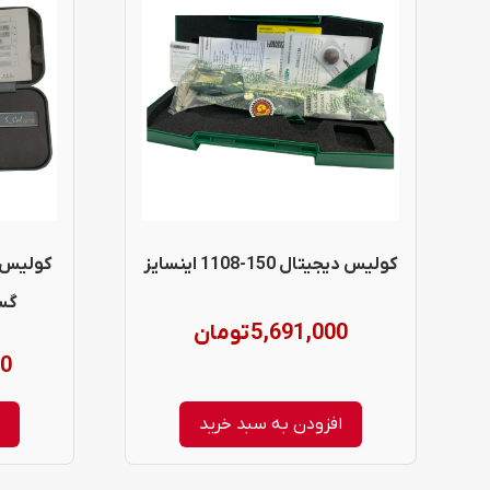
کولیس دیجیتال 150-1108 اینسایز
گستره 0 
5,691,000
تومان
00
افزودن به سبد خرید
ا