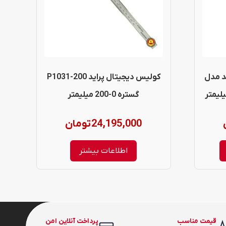
د مدل
کولیس دیجیتال پراید P1031-200
گستره 0-200 میلیمتر
24,195,000
تومان
اطلاعات بیشتر
قیمت مناسب
پرداخت آنلاین امن