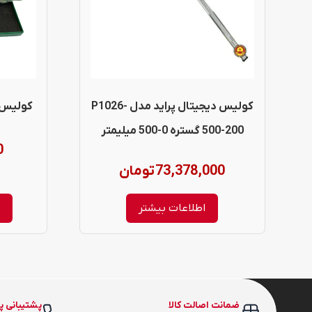
کولیس دیجیتال پراید مدل P1026-
کولیس Insize مدل 2S-1205
500-200 گستره 0-500 میلیمتر
0
73,378,000
تومان
اطلاعات بیشتر
ا
ضمانت اصالت کالا
پشتیبانی پ