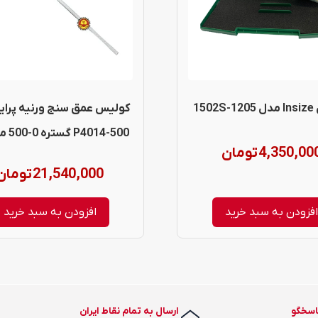
150
کولیس عمق سنج ورنیه پرای
P4014-500 گستره 0-500 میلیمتر
4,350,00
تومان
21,540,000
تومان
فزودن به سبد خرید
افزودن به سبد خرید
اسخگو
ارسال به تمام نقاط ایران