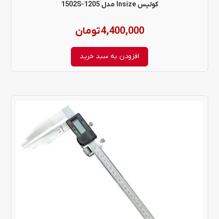
کولیس Insize مدل 1502S-1205
4,400,000
تومان
افزودن به سبد خرید