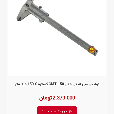
کولیس سی ام تی مدل CMT-150 گستره 0-150 میلیمتر
2,370,000
تومان
افزودن به سبد خرید