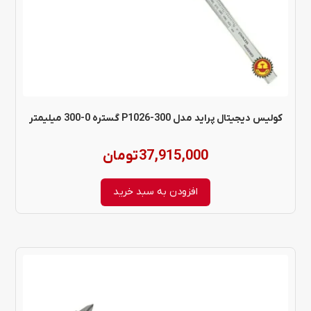
کولیس دیجیتال پراید مدل P1026-300 گستره 0-300 میلیمتر
37,915,000
تومان
افزودن به سبد خرید