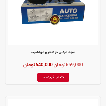
باشد.
گزینه
ها
ممکن
است
در
عینک ایمنی جوشکاری اتوماتیک
صفحه
قیمت
قیمت
659,000
تومان
640,000
تومان
محصول
اصلی:
فعلی:
انتخاب
انتخاب گزینه ها
شوند
659,000 تومان
640,000 تومان.
بود.