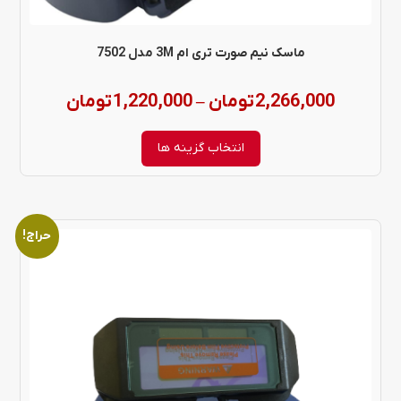
است
در
ماسک نیم صورت تری ام 3M مدل 7502
صفحه
Price
2,266,000
تومان
1,220,000
تومان
–
محصول
range:
انتخاب
انتخاب گزینه ها
شوند
through
حراج!
این
2,266,000 توم
محصول
دارای
انواع
مختلفی
می