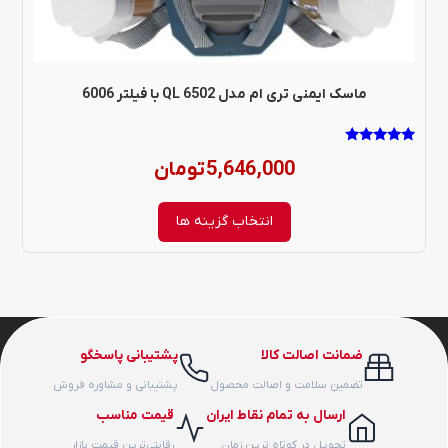
ممکن
است
در
ماسک ایمنی تری ام مدل 6502 QL با فیلتر 6006
صفحه
محصول
نمره
5,646,000
تومان
5.00
از 5
انتخاب
انتخاب گزینه ها
شوند
ضمانت اصالت کالا
پشتیبانی پاسخگو
تضمین سلامت و اصالت محصول
پشتیبانی و مشاوره فروش
ارسال به تمام نقاط ایران
قیمت مناسب
تحویل در کوتاه ترین زمان
رقابتی‌ترین قیمت بازار