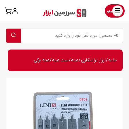
☰
منو
خانه
/
ابزار تراشکاری
/
مته
/
ست مته
/ مته برگی