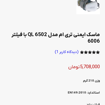
ماسک ایمنی تری ام مدل 6502 QL با فیلتر
6006
(دیدگاه کاربر
1
)
1
امتیاز
5.00
از 5 امتیاز
5,708,000
تومان
مشتری
وزن
210 گرم
استاندارد:
EN149:2010
فیلتر:
دارد