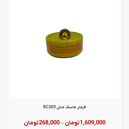
محصول
دارای
انواع
مختلفی
می
باشد.
گزینه
ها
ممکن
است
در
فیلتر ماسک مدل RC203
صفحه
Price
1,609,000
تومان
268,000
تومان
–
محصول