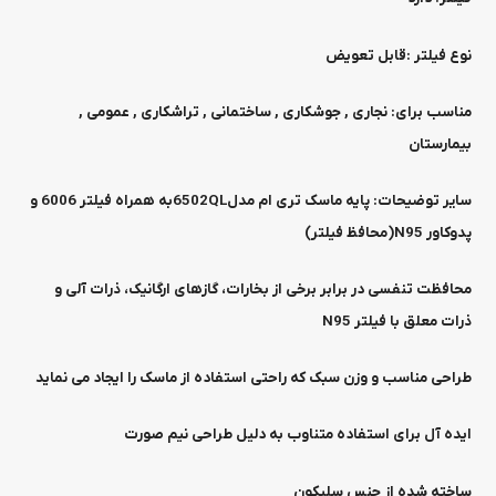
نوع فیلتر :
قابل تعویض
مناسب برای:
نجاری , جوشکاری , ساختمانی , تراشکاری , عمومی ,
بیمارستان
سایر توضیحات:
پایه ماسک تری ام مدل6502QLبه همراه فیلتر 6006 و
پدوکاور N95(محافظ فیلتر)
محافظت تنفسی در برابر برخی از بخارات، گازهای ارگانیک، ذرات آلی و
ذرات معلق با فیلتر N95
طراحی مناسب و وزن سبک که راحتی استفاده از ماسک را ایجاد می نماید
ایده آل برای استفاده متناوب به دلیل طراحی نیم صورت
ساخته شده از جنس سلیکون