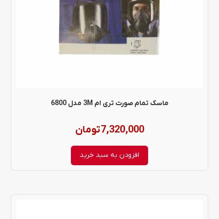
ماسک تمام صورت تری ام 3M مدل 6800
7,320,000
تومان
افزودن به سبد خرید
این