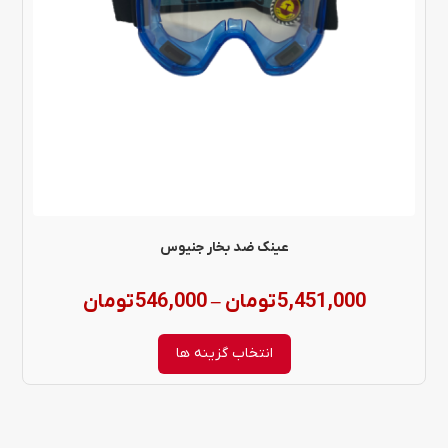
می
باشد.
گزینه
ها
ممکن
است
در
عینک ضد بخار جنیوس
صفحه
Price
5,451,000
تومان
546,000
تومان
–
محصول
range:
انتخاب
انتخاب گزینه ها
شوند
,000
through