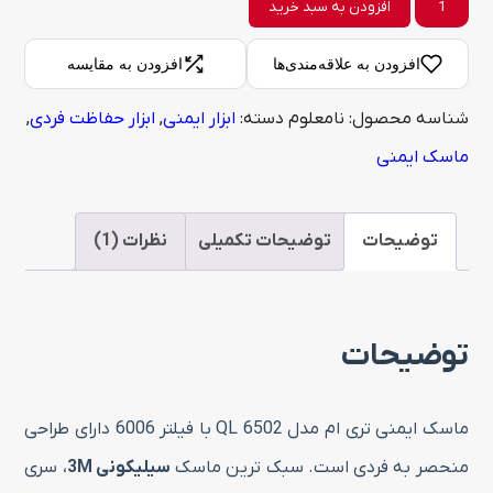
ماسک
افزودن به سبد خرید
ایمنی
افزودن به علاقه‌مندی‌ها
افزودن به مقایسه
تری
شناسه محصول:
نامعلوم
دسته:
ابزار ایمنی
,
ابزار حفاظت فردی
,
ام
ماسک ایمنی
مدل
6502
QL
توضیحات
توضیحات تکمیلی
نظرات (1)
با
فیلتر
توضیحات
6006
عدد
ماسک ایمنی تری ام مدل 6502 QL با فیلتر 6006 دارای طراحی
منحصر به فردی است. سبک ترین ماسک
سیلیکونی 3M
، سری