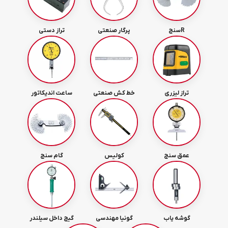
Rسنج
پرگار صنعتی
تراز دستی
تراز لیزری
خط کش صنعتی
ساعت اندیکاتور
عمق سنج
کولیس
گام سنج
گوشه یاب
گونیا مهندسی
گیج داخل سیلندر