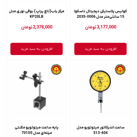
کولیس پلاستیکی دیجیتال داسکوا
مرکز یاب(تاچ پراپ) بوقی نوری مدل
15 سانتی‌متر مدل 0006-2035
KP20LB
3,177,000
تومان
2,378,000
تومان
افزودن به سبد خرید
افزودن به سبد خرید
ساعت اندیکاتور میتوتویو مدل
پایه ساعت میتوتویو مگنتی
404-513
میله‌ای مدل 7010S