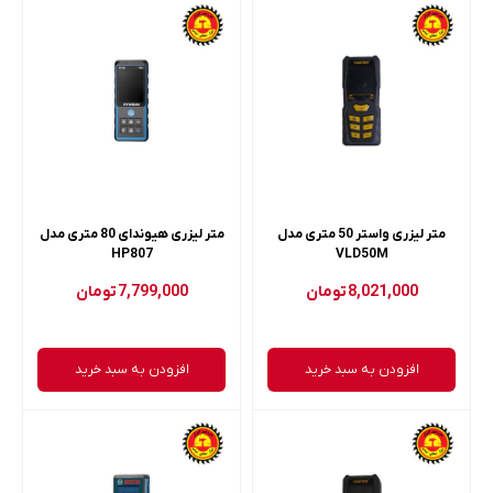
متر لیزری واستر 50 متری مدل
متر لیزری هیوندای 80 متری مدل
HP807
VLD50M
8,021,000
تومان
7,799,000
تومان
افزودن به سبد خرید
افزودن به سبد خرید