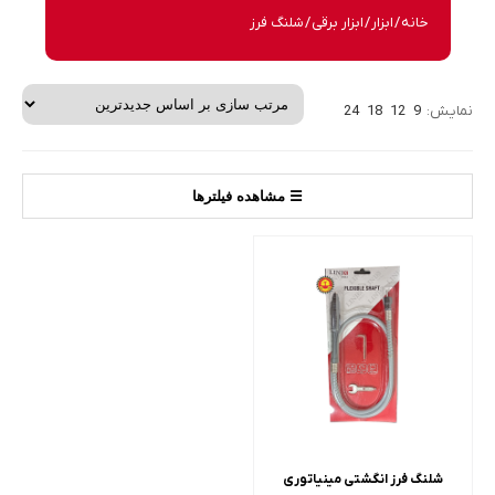
خانه
/
ابزار
/
ابزار برقی
/ شلنگ فرز
نمایش:
9
12
18
24
☰ مشاهده فیلترها
شلنگ فرز انگشتی مینیاتوری