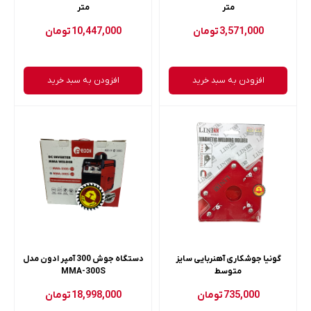
متر
متر
3,571,000
تومان
10,447,000
تومان
افزودن به سبد خرید
افزودن به سبد خرید
گونیا جوشکاری آهنربایی سایز
دستگاه جوش 300 آمپر ادون مدل
متوسط
MMA-300S
735,000
تومان
18,998,000
تومان