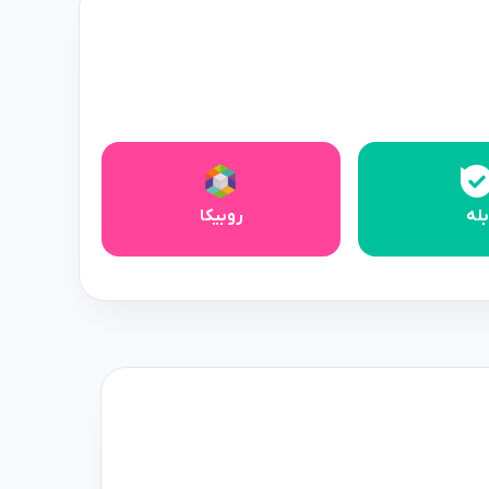
بله
روبیکا